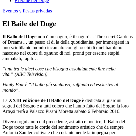
El Baile del Doge
Eventos y fiestas privadas
El Baile del Doge
Il Ballo del Doge
non è un sogno, è il sogno!… The secret Gardens
of Dreams… un passo al di là della quotidianità, per immergersi in
uno scintillante mondo incantato con gli occhi di quel bambino
nascosto nel cuore di ognuno di noi, pronti per esserne stupiti,
ammaliati, rapiti…
“una tra le dieci cose che bisogna assolutamente fare nella
vita.” (ABC Television)
Vanity Fair è “il ballo più sontuoso, raffinato ed esclusivo al
mondo”.
La
XXIII edizione de Il Ballo del Doge
è dedicata ai giardini
segreti del Sogno e a tutti coloro che hanno fatto del Sogno la loro
Arte,si terrà a Palazzo Pisani Moretta sabato 6 Febbraio 2016.
Diverso ogni anno dal precedente, astratto e poetico, Il Ballo del
Doge tocca tutte le corde del sentimento artistico che da sempre
Antonia Sautter coltiva e che costantemente la impegna per