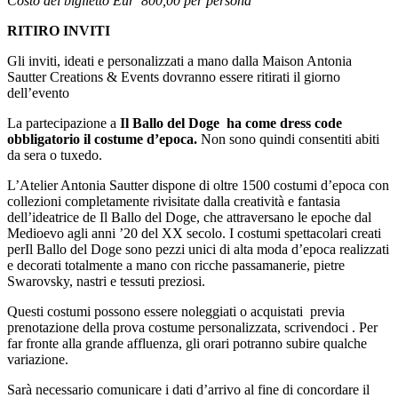
Costo del biglietto Eur 800,00 per persona
RITIRO INVITI
Gli inviti, ideati e personalizzati a mano dalla Maison Antonia
Sautter Creations & Events dovranno essere ritirati il giorno
dell’evento
La partecipazione a
Il Ballo del Doge ha come dress code
obbligatorio il costume d’epoca.
Non sono quindi consentiti abiti
da sera o tuxedo.
L’Atelier Antonia Sautter dispone di oltre 1500 costumi d’epoca con
collezioni completamente rivisitate dalla creatività e fantasia
dell’ideatrice de Il Ballo del Doge, che attraversano le epoche dal
Medioevo agli anni ’20 del XX secolo. I costumi spettacolari creati
perIl Ballo del Doge sono pezzi unici di alta moda d’epoca realizzati
e decorati totalmente a mano con ricche passamanerie, pietre
Swarovsky, nastri e tessuti preziosi.
Questi costumi possono essere noleggiati o acquistati previa
prenotazione della prova costume personalizzata, scrivendoci . Per
far fronte alla grande affluenza, gli orari potranno subire qualche
variazione.
Sarà necessario comunicare i dati d’arrivo al fine di concordare il