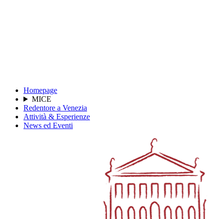
Homepage
MICE
Redentore a Venezia
Attività & Esperienze
News ed Eventi